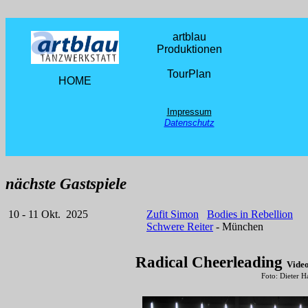
artblau
Produktionen
TourPlan
HOME
Impressum
Datensch
utz
nächste Gastspiele
10 - 11 Okt. 2025
Zufit Simon
Bodies in Rebellion
Schwere Reiter
- München
Radical Cheerleading
Vide
Foto: Dieter H